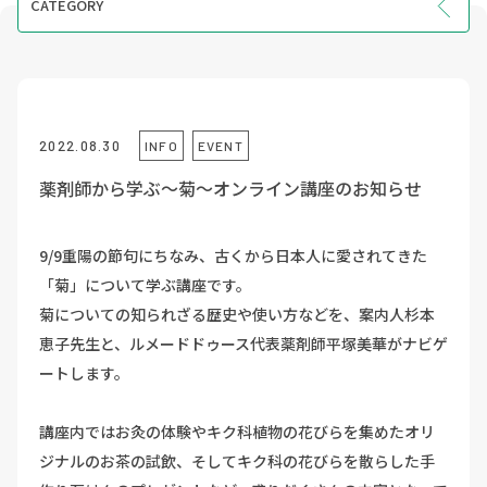
CATEGORY
INFO
EVENT
COURSE
2022.08.30
INFO
EVENT
VOICE
薬剤師から学ぶ～菊～オンライン講座のお知らせ
9/9重陽の節句にちなみ、古くから日本人に愛されてきた
「菊」について学ぶ講座です。
菊についての知られざる歴史や使い方などを、案内人杉本
恵子先生と、ルメードドゥース代表薬剤師平塚美華がナビゲ
ートします。
講座内ではお灸の体験やキク科植物の花びらを集めたオリ
ジナルのお茶の試飲、そしてキク科の花びらを散らした手