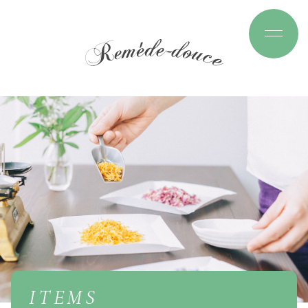
I
T
E
M
S