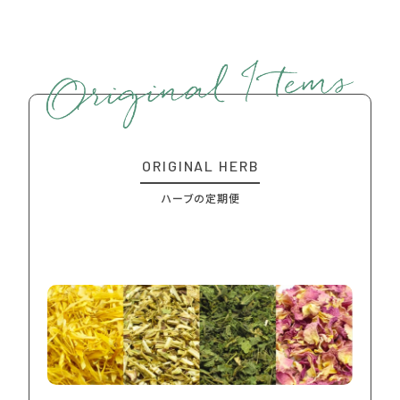
O
R
I
G
I
N
A
L
H
E
R
B
ハ
ー
ブ
の
定
期
便