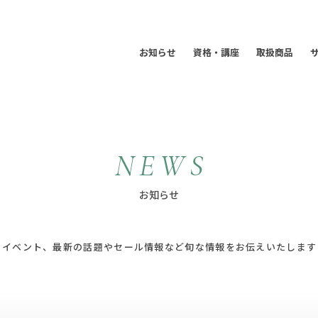
お知らせ
資格・講座
取扱商品
N
E
W
S
お
知
ら
せ
イベント、最新の話題やセール情報など旬な情報をお伝えいたします